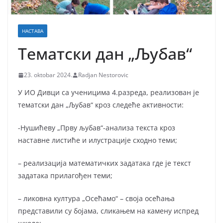
НАСТАВА
Тематски дан „Љубав“
23. oktobar 2024.
Radjan Nestorovic
У ИО Дивци са ученицима 4.разреда, реализован је
тематски дан „Љубав“ кроз следеће активности:
-Нушићеву „Прву љубав“-анализа текста кроз
наставне листиће и илустрације сходно теми;
– реализација математичких задатака где је текст
задатака прилагођен теми;
– ликовна култура „Осећамо“ – своја осећања
представили су бојама, сликањем на камену испред