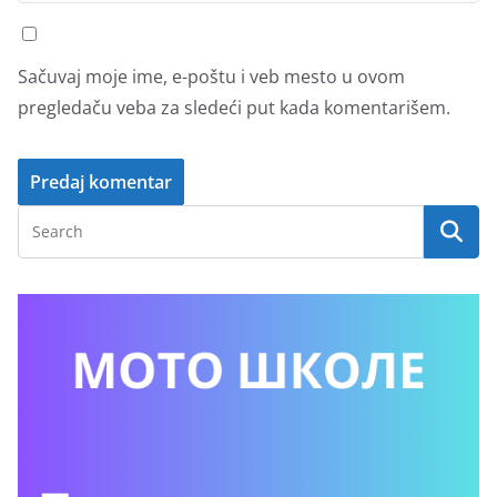
Sačuvaj moje ime, e-poštu i veb mesto u ovom
pregledaču veba za sledeći put kada komentarišem.