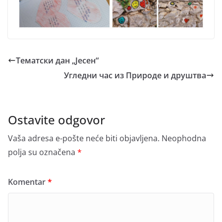
Тематски дан „Јесен“
Угледни час из Природе и друштва
Ostavite odgovor
Vaša adresa e-pošte neće biti objavljena.
Neophodna
polja su označena
*
Komentar
*