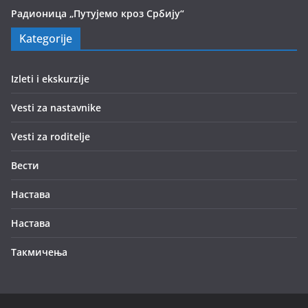
Радионица „Путујемо кроз Србију“
Kategorije
Izleti i ekskurzije
Vesti za nastavnike
Vesti za roditelje
Вести
Настава
Настава
Такмичења