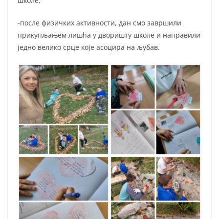
школе;
-после физичких активности, дан смо завршили
прикупљањем лишћа у дворишту школе и направили
једно велико срце које асоцира на љубав.