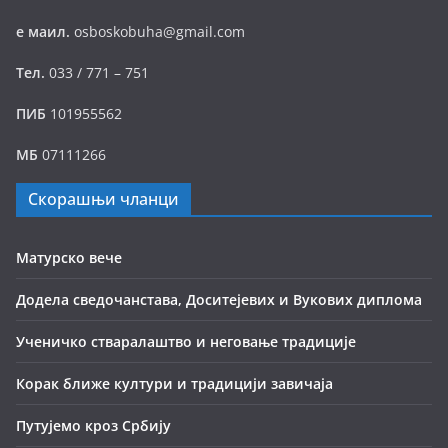
е маил.
osboskobuha@gmail.com
Тел.
033 / 771 – 751
ПИБ
101955562
МБ
07111266
Скорашњи чланци
Матурско вече
Додела сведочанстава, Доситејевих и Вукових диплома
Ученичко стваралаштво и неговање традиције
Корак ближе култури и традицији завичаја
Путујемо кроз Србију