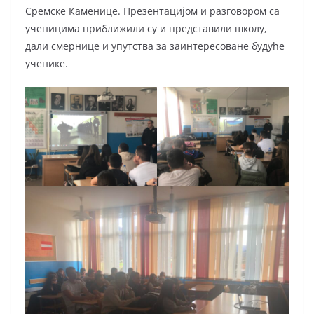
Сремске Каменице. Презентацијом и разговором са
ученицима приближили су и представили школу,
дали смернице и упутства за заинтересоване будуће
ученике.