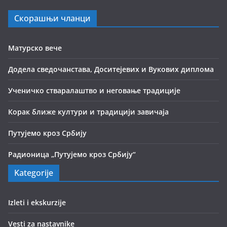
Скорашњи чланци
Матурско вече
Додела сведочанстава, Доситејевих и Вукових диплома
Ученичко стваралаштво и неговање традиције
Корак ближе култури и традицији завичаја
Путујемо кроз Србију
Радионица „Путујемо кроз Србију“
Kategorije
Izleti i ekskurzije
Vesti za nastavnike