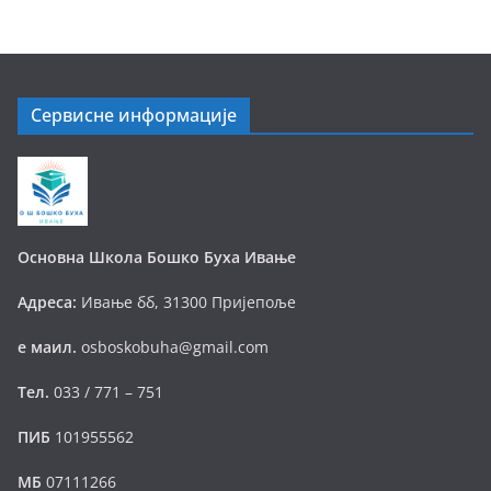
Сервисне информације
Основна Школа Бошко Буха Ивање
Адреса:
Ивање бб, 31300 Пријепоље
е маил.
osboskobuha@gmail.com
Тел.
033 / 771 – 751
ПИБ
101955562
МБ
07111266