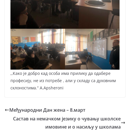
,,Како је добро кад особа има прилику да одабере
професију, не из потребе , али у складу са духовним
склоностима.“ А.Apsheroni
Међународни Дан жена – 8.март
Састав на немачком језику о чувању школске
имовине и о насиљу у школама