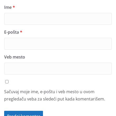
Ime
*
E-pošta
*
Veb mesto
Sačuvaj moje ime, e-poštu i veb mesto u ovom
pregledaču veba za sledeći put kada komentarišem.