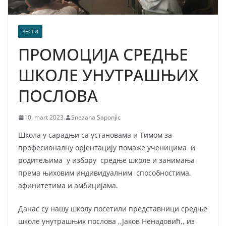
ВЕСТИ
ПРОМОЦИЈА СРЕДЊЕ
ШКОЛЕ УНУТРАШЊИХ
ПОСЛОВА
10. mart 2023.
Snezana Saponjic
Школа у сарадњи са установама и Тимом за
професионалну орјентацију помаже ученицима и
родитељима у избору средње школе и занимања
према њиховим индивидуалним способностима,
афинитетима и амбицијама.
Данас су нашу школу посетили представници средње
школе унутрашњих послова ,,Јаков Ненадовић,, из