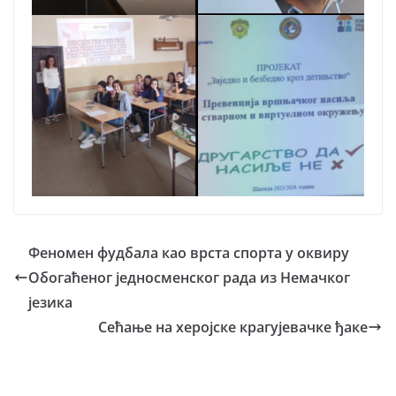
Феномен фудбала као врста спорта у оквиру
Обогаћеног једносменског рада из Немачког
језика
Сећање на херојске крагујевачке ђаке