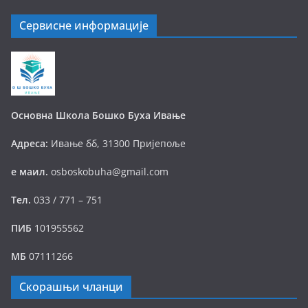
Сервисне информације
Основна Школа Бошко Буха Ивање
Адреса:
Ивање бб, 31300 Пријепоље
е маил.
osboskobuha@gmail.com
Тел.
033 / 771 – 751
ПИБ
101955562
МБ
07111266
Скорашњи чланци