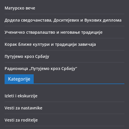
Матурско вече
Додела сведочанстава, Доситејевих и Вукових диплома
Ученичко стваралаштво и неговање традиције
Корак ближе култури и традицији завичаја
Путујемо кроз Србију
Радионица „Путујемо кроз Србију“
Kategorije
Izleti i ekskurzije
Vesti za nastavnike
Vesti za roditelje