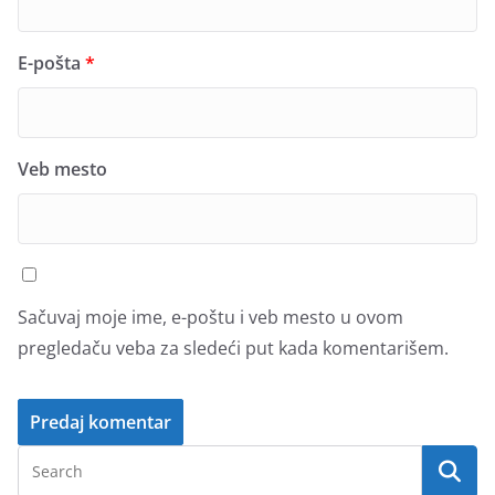
E-pošta
*
Veb mesto
Sačuvaj moje ime, e-poštu i veb mesto u ovom
pregledaču veba za sledeći put kada komentarišem.