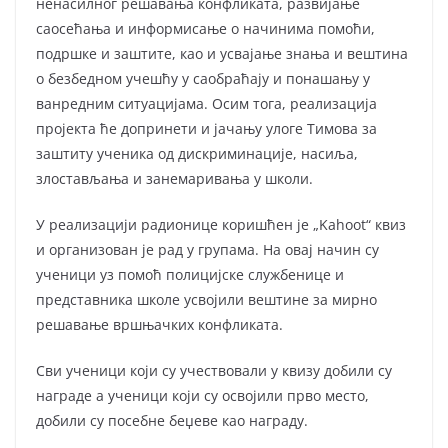
ненасилног решавања конфликата, развијање
саосећања и информисање о начинима помоћи,
подршке и заштите, као и усвајање знања и вештина
о безбедном учешћу у саобраћају и понашању у
ванредним ситуацијама. Осим тога, реализација
пројекта ће допринети и јачању улоге Тимова за
заштиту ученика од дискриминације, насиља,
злостављања и занемаривања у школи.
У реализацији радионице коришћен је „Kahoot“ квиз
и организован је рад у групама. На овај начин су
ученици уз помоћ полицијске службенице и
представника школе усвојили вештине за мирно
решавање вршњачких конфликата.
Сви ученици који су учествовали у квизу добили су
награде а ученици који су освојили прво место,
добили су посебне беџеве као награду.