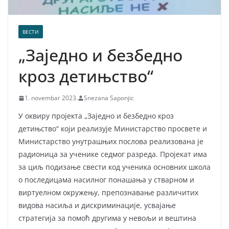
ВЕСТИ
„Заједно и безбедно
кроз детињство“
1. novembar 2023.
Snezana Saponjic
У оквиру пројекта „Заједно и безбедно кроз
детињство“ који реализује Министарство просвете и
Министарство унутрашњих послова реализована је
радионица за ученике седмог разреда. Пројекат има
за циљ подизање свести код ученика основних школа
о последицама насилног понашања у стварном и
виртуелном окружењу, препознавање различитих
видова насиља и дискриминације, усвајање
стратегија за помоћ другима у невољи и вештина