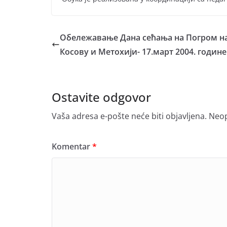
Обележавање Дана сећања на Погром н
Косову и Метохији- 17.март 2004. године
Ostavite odgovor
Vaša adresa e-pošte neće biti objavljena.
Neop
Komentar
*