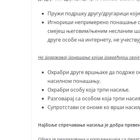
Пружи подршку другу/другарици кој
Игнориши непримерено понашање оно
смејеш његовим/њеним несланим шал
друге особе на интернету, не учеству
Не подржавај понашање којим повређујеш своје 
Охрабри друге вршњаке да подрже ос
насилном понашању.
Охрабри особу која трпи насиље.
Разговарај са особом која трпи наси
Супротстави се ономе ко врши насиљ
Најбоље спречавање насиља је добра преве
Обука је реализована у координацији са педа