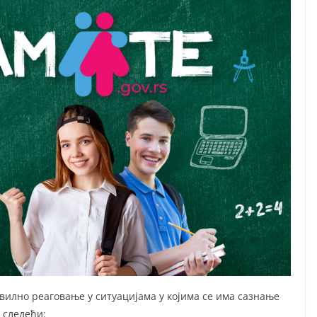
вилно реаговање у ситуацијама у којима се има сазнање
 следећи: