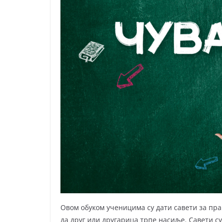
Овом обуком ученицима су дати савети за пра
да друг или другарица трпе насиље. Савети су