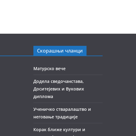
Скорашњи чланци
Матурско вече
Додела сведочанстава,
Доситејевих и Вукових
диплома
Ученичко стваралаштво и
неговање традиције
Корак ближе култури и