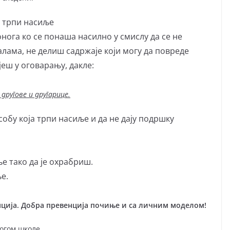
и трпи насиље
га ко се понаша насилно у смислу да се не
ама, не делиш садржаје који могу да повреде
јеш у оговарању, дакле:
другове и другарице.
обу која трпи насиље и да не дају подршку
ље тако да је охрабриш.
е.
нција. Добра превенција почиње и са личним моделом!
гогом школе.