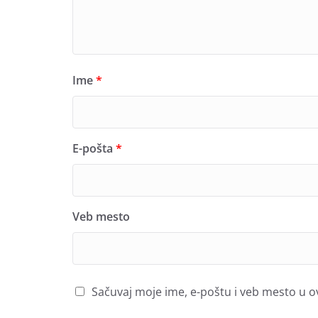
Ime
*
E-pošta
*
Veb mesto
Sačuvaj moje ime, e-poštu i veb mesto u 