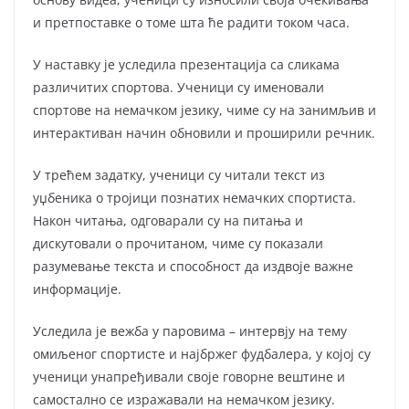
и претпоставке о томе шта ће радити током часа.
У наставку је уследила презентација са сликама
различитих спортова. Ученици су именовали
спортове на немачком језику, чиме су на занимљив и
интерактиван начин обновили и проширили речник.
У трећем задатку, ученици су читали текст из
уџбеника о тројици познатих немачких спортиста.
Након читања, одговарали су на питања и
дискутовали о прочитаном, чиме су показали
разумевање текста и способност да издвоје важне
информације.
Уследила је вежба у паровима – интервју на тему
омиљеног спортисте и најбржег фудбалера, у којој су
ученици унапређивали своје говорне вештине и
самостално се изражавали на немачком језику.