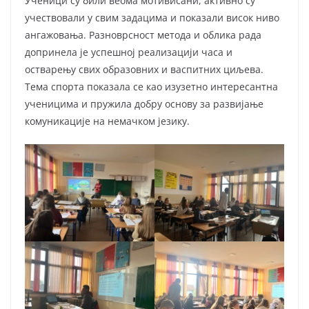
Ученици су били веома мотивисани, активно су
учествовали у свим задацима и показали висок ниво
ангажовања. Разноврсност метода и облика рада
допринела је успешној реализацији часа и
остварењу свих образовних и васпитних циљева.
Тема спорта показала се као изузетно интересантна
ученицима и пружила добру основу за развијање
комуникације на немачком језику.