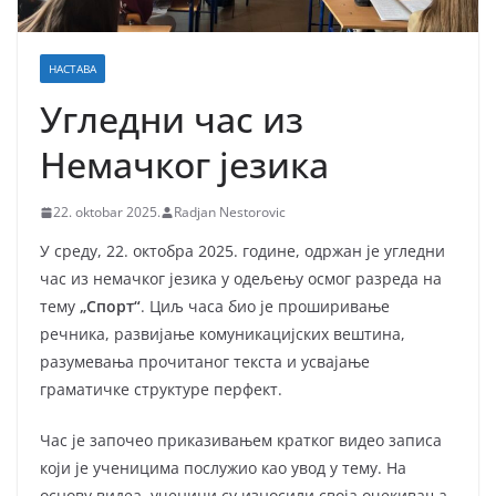
НАСТАВА
Угледни час из
Немачког језика
22. oktobar 2025.
Radjan Nestorovic
У среду, 22. октобра 2025. године, одржан је угледни
час из немачког језика у одељењу осмог разреда на
тему
„Спорт“
. Циљ часа био је проширивање
речника, развијање комуникацијских вештина,
разумевања прочитаног текста и усвајање
граматичке структуре перфект.
Час је започео приказивањем кратког видео записа
који је ученицима послужио као увод у тему. На
основу видеа, ученици су износили своја очекивања