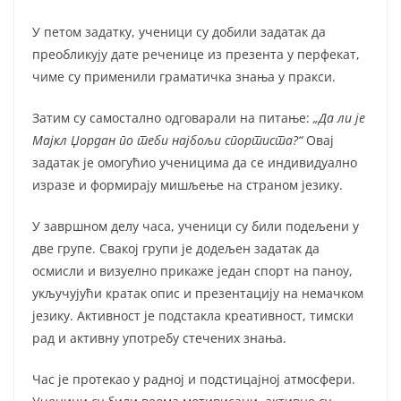
У петом задатку, ученици су добили задатак да
преобликују дате реченице из презента у перфекат,
чиме су применили граматичка знања у пракси.
Затим су самостално одговарали на питање:
„Да ли је
Мајкл Џордан по теби најбољи спортиста?“
Овај
задатак је омогућио ученицима да се индивидуално
изразе и формирају мишљење на страном језику.
У завршном делу часа, ученици су били подељени у
две групе. Свакој групи је додељен задатак да
осмисли и визуелно прикаже један спорт на паноу,
укључујући кратак опис и презентацију на немачком
језику. Активност је подстакла креативност, тимски
рад и активну употребу стечених знања.
Час је протекао у радној и подстицајној атмосфери.