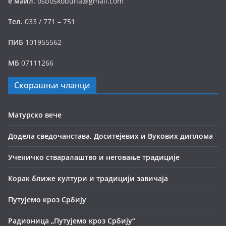
е маил.
osboskobuha@gmail.com
Тел.
033 / 771 – 751
ПИБ
101955562
МБ
07111266
Скорашњи чланци
Матурско вече
Додела сведочанстава, Доситејевих и Вукових диплома
Ученичко стваралаштво и неговање традиције
Корак ближе култури и традицији завичаја
Путујемо кроз Србију
Радионица „Путујемо кроз Србију“