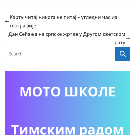
Карту читај никога не питај – угледни час из
географије
Дан Сећања на српске жртве у Другом светском
рату