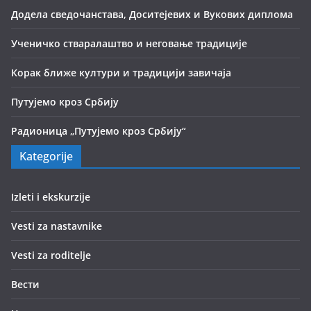
Додела сведочанстава, Доситејевих и Вукових диплома
Ученичко стваралаштво и неговање традиције
Корак ближе култури и традицији завичаја
Путујемо кроз Србију
Радионица „Путујемо кроз Србију“
Kategorije
Izleti i ekskurzije
Vesti za nastavnike
Vesti za roditelje
Вести