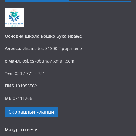
Основна Школа Бошко Буха Ивање
Адреса:
Ивање бб, 31300 Пријепоље
е маил.
osboskobuha@gmail.com
Тел.
033 / 771 – 751
ПИБ
101955562
МБ
07111266
Скорашњи чланци
Матурско вече