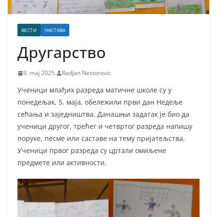
ВЕСТИ
НАСТАВА
Другарство
9. maj 2025.
Radjan Nestorovic
Ученици млађих разреда матичне школе су у
понедељак, 5. маја, обележили први дан Недеље
сећања и заједништва. Данашњи задатак је био да
ученици другог, трећег и четвртог разреда напишу
поруке, песме или саставе на тему пријатељства.
Ученици првог разреда су цртали омиљене
предмете или активности.