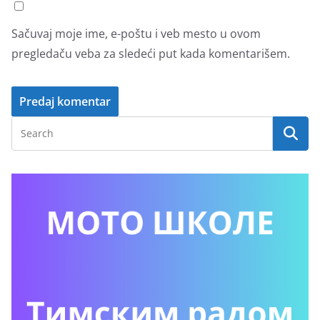
Sačuvaj moje ime, e-poštu i veb mesto u ovom
pregledaču veba za sledeći put kada komentarišem.