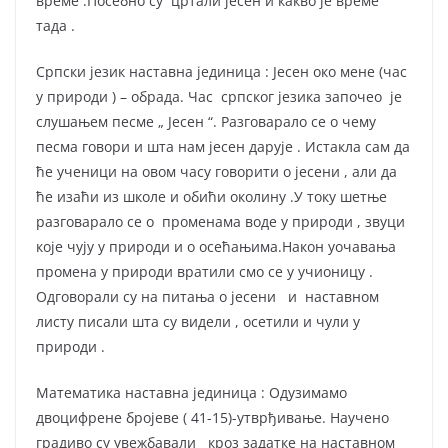
време .Посебно су цртали јесен и какво је време
тада .
Српски језик наставна јединица : Јесен око мене (час
у природи ) – обрада. Час српског језика започео је
слушањем песме „ Јесен “. Разговарало се о чему
песма говори и шта нам јесен дарује . Истакла сам да
ће ученици на овом часу говорити о јесени , али да
ће изаћи из школе и обићи околину .У току шетње
разговарало се о променама воде у природи , звуци
које чују у природи и о осећањима.Након уочавања
промена у природи вратили смо се у учионицу .
Одговорали су на питања о јесени и наставном
листу писали шта су видели , осетили и чули у
природи .
Математика наставна јединица : Одузимамо
двоцифрене бројеве ( 41-15)-утврђивање. Научено
градиво су увежбавали кроз задатке на наставном