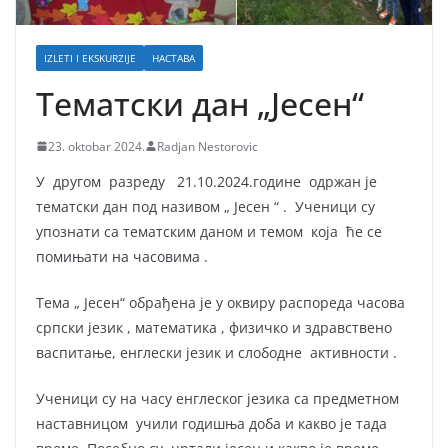
IZLETI I EKSKURZIJE
НАСТАВА
Тематски дан „Јесен“
23. oktobar 2024.
Radjan Nestorovic
У другом разреду 21.10.2024.године одржан је
тематски дан под називом „ Јесен “ . Ученици су
упознати са тематским даном и темом која ће се
помињати на часовима .
Тема „ Јесен“ обрађена је у оквиру распореда часова
српски језик , математика , физичко и здравствено
васпитање, енглески језик и слободне активности .
Ученици су на часу енглеског језика са предметном
наставницом учили годишња доба и какво је тада