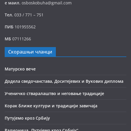
е маил.
osboskobuha@gmail.com
Тел.
033 / 771 – 751
ПИБ
101955562
МБ
07111266
Скорашњи чланци
Матурско вече
Додела сведочанстава, Доситејевих и Вукових диплома
Ученичко стваралаштво и неговање традиције
Корак ближе култури и традицији завичаја
Путујемо кроз Србију
Радионица „Путујемо кроз Србију“