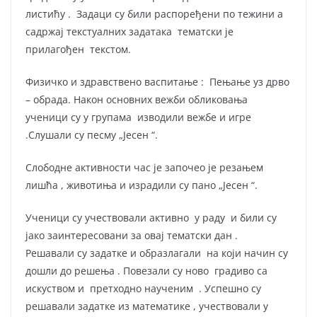
листићу . Задаци су били распоређени по тежини а
садржај текстуалних задатака тематски је
прилагођен текстом.
Физичко и здравствено васпитање : Пењање уз дрво
– обрада. Након основних вежби обликовања
ученици су у групама изводили вежбе и игре
.Слушали су песму „Јесен “.
Слободне активности час је започео је резањем
лишћа , животиња и израдили су пано „Јесен “.
Ученици су учествовали активно у раду и били су
јако заинтересовани за овај тематски дан .
Решавали су задатке и образлагали на који начин су
дошли до решења . Повезали су ново градиво са
искуством и претходно наученим . Успешно су
решавали задатке из математике , учествовали у