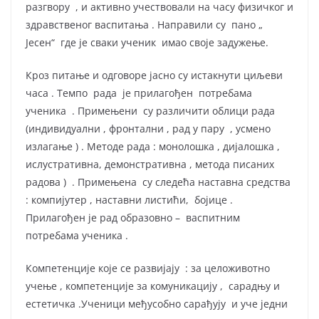
разгвору , и активно учествовали на часу физичког и
здравственог васпитања . Направили су пано „
Јесен“ где је сваки ученик имао своје задужење.
Кроз питање и одговоре јасно су истакнути циљеви
часа . Темпо рада је прилагођен потребама
ученика . Примењени су различити облици рада
(индивидуални , фронтални , рад у пару , усмено
излагање ) . Методе рада : монолошка , дијалошка ,
ислустративна, демонстративна , метода писаних
радова ) . Примењена су следећа наставна средства
: компијутер , наставни листићи, бојице .
Прилагођен је рад образовно – васпитним
потребама ученика .
Компетенције које се развијају : за целоживотно
учење , компетенције за комуникацију , сарадњу и
естетичка .Ученици међусобно сарађују и уче једни