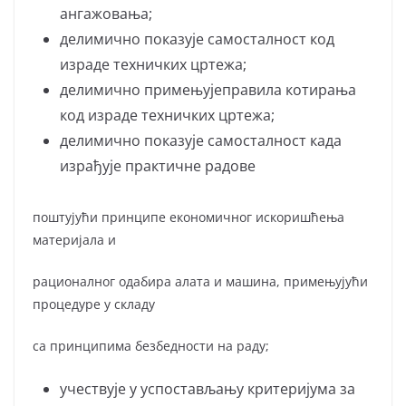
ангажовања;
делимично показује самосталност код
израде техничких цртежа;
делимично примењујеправила котирања
код израде техничких цртежа;
делимично показује самосталност када
израђује практичне радове
поштујући принципе економичног искоришћења
материјала и
рационалног одабира алата и машина, примењујући
процедуре у складу
са принципима безбедности на раду;
учествује у успостављању критеријума за