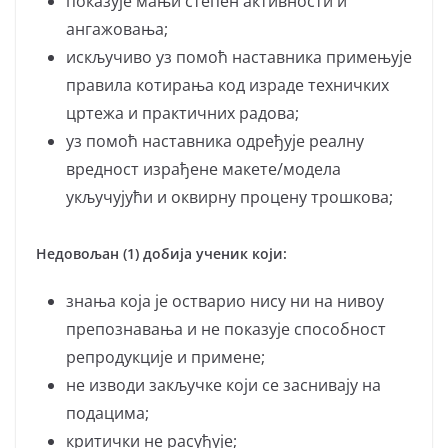
показује мањи степен активности и
ангажовања;
искључиво уз помоћ наставника примењује
правила котирања код израде техничких
цртежа и практичних радова;
уз помоћ наставника одређује реалну
вредност израђене макете/модела
укључујући и оквирну процену трошкова;
Недовољан (1) добија ученик који:
знања која је остварио нису ни на нивоу
препознавања и не показује способност
репродукције и примене;
не изводи закључке који се заснивају на
подацима;
критички не рaсуђуje;