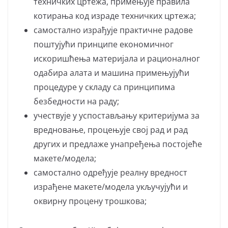
техничких цртежа, примењује правила
котирања код израде техничких цртежа;
самостално израђује практичне радове
поштујући принципе економичног
искоришћења материјала и рационалног
одабира алата и машина примењујући
процедуре у складу са принципима
безбедности на раду;
учествује у успостављању критеријума за
вредновање, процењује свој рад и рад
других и предлаже унапређења постојеће
макете/модела;
самостално одређује реалну вредност
израђене макете/модела укључујући и
оквирну процену трошкова;