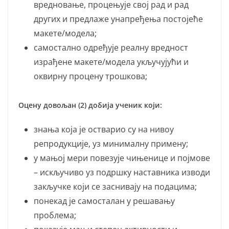
вредновање, процењује свој рад и рад
других и предлаже унапређења постојеће
макете/модела;
самостално одређује реалну вредност
израђене макете/модела укључујући и
оквирну процену трошкова;
Оцену довољан (2) добија ученик који:
знања која је остварио су на нивоу
репродукције, уз минималну примену;
у мањој мери пoвeзуje чињeницe и пojмoвe
– искључиво уз подршку наставника изводи
закључке који се заснивају на подацима;
понекад је самосталан у решавању
проблема;