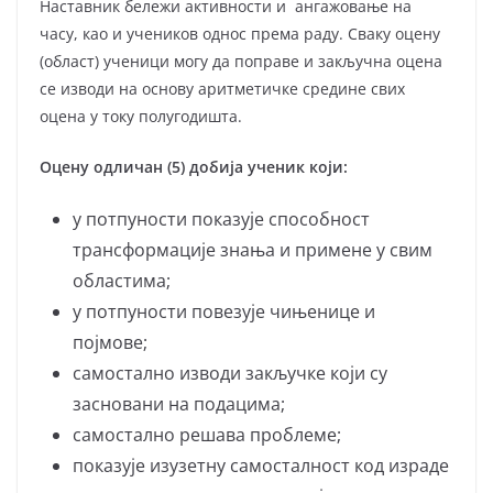
Наставник бележи активности и ангажовање на
часу, као и учеников однос према раду. Сваку оцену
(област) ученици могу да поправе и закључна оцена
се изводи на основу аритметичке средине свих
оцена у току полугодишта.
Оцену одличан (5) добија ученик који:
у потпуности показује способност
трансформације знања и примене у свим
областима;
у потпуности пoвeзуje чињeницe и
пojмoвe;
самостално изводи закључке који су
заснoвани на подацима;
самостално решава проблеме;
показује изузетну самосталност код израде