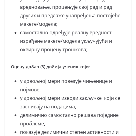
вредновање, процењује свој рад и рад
других и предлаже унапређења постојеће
макете/модела;
самостално одређује реалну вредност
израђене макете/модела укључујући и
оквирну процену трошкова;
Оцену добар (3) добија ученик који:
у довољној мери пoвeзуje чињeницe и
пojмoвe;
у довољној мери изводи закључке који се
заснивају на подацима;
делимично самостално решава поједине
проблеме;
показује делимични степен активности и