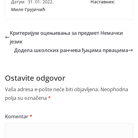
Датум: 31. 01. 2022.
Наставник
:
Миле Грујичић
Критеријум оцењивања за предмет Немачки
језик
Додела школских ранчева ђацима првацима
Ostavite odgovor
Vaša adresa e-pošte neće biti objavljena.
Neophodna
polja su označena
*
Komentar
*