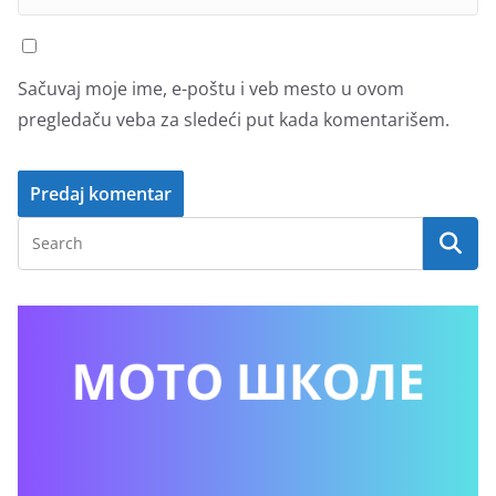
Sačuvaj moje ime, e-poštu i veb mesto u ovom
pregledaču veba za sledeći put kada komentarišem.