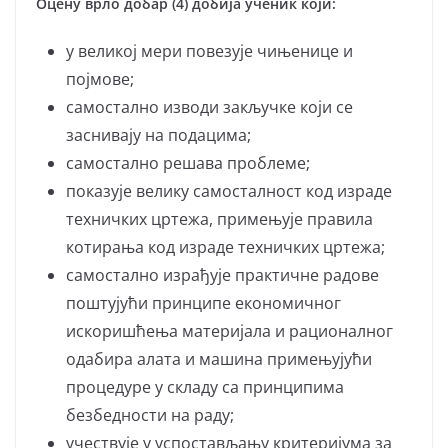
Оцену врло добар (4) добија ученик који:
у великој мери пoвeзуje чињeницe и
пojмoвe;
самостално изводи закључке који се
заснивају на подацима;
самостално решава проблеме;
показује велику самосталност код израде
техничких цртежа, примењује правила
котирања код израде техничких цртежа;
самостално израђује практичне радове
поштујући принципе економичног
искоришћења материјала и рационалног
одабира алата и машина примењујући
процедуре у складу са принципима
безбедности на раду;
учествује у успостављању критеријума за