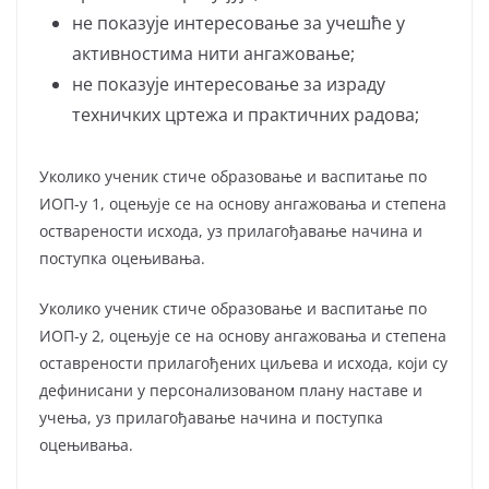
не показује интересовање за учешће у
активностима нити ангажовање;
не показује интересовање за израду
техничких цртежа и практичних радова;
Уколико ученик стиче образовање и васпитање по
ИОП-у 1, оцењује се на основу ангажовања и степена
остварености исхода, уз прилагођавање начина и
поступка оцењивања.
Уколико ученик стиче образовање и васпитање по
ИОП-у 2, оцењује се на основу ангажовања и степена
оставрености прилагођених циљева и исхода, који су
дефинисани у персонализованом плану наставе и
учења, уз прилагођавање начина и поступка
оцењивања.