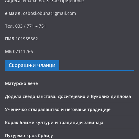
Адреса:
Ивање бб, 31300 Пријепоље
е маил.
osboskobuha@gmail.com
Тел.
033 / 771 – 751
ПИБ
101955562
МБ
07111266
Скорашњи чланци
Матурско вече
Додела сведочанстава, Доситејевих и Вукових диплома
Ученичко стваралаштво и неговање традиције
Корак ближе култури и традицији завичаја
Путујемо кроз Србију